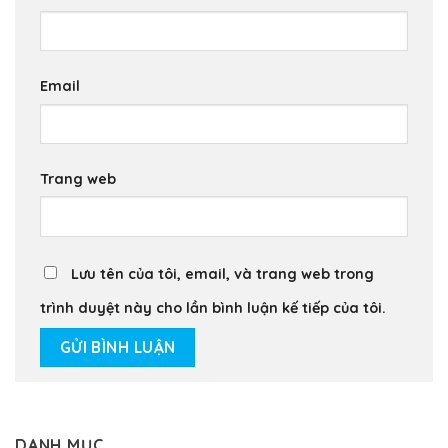
Email
Trang web
Lưu tên của tôi, email, và trang web trong
trình duyệt này cho lần bình luận kế tiếp của tôi.
DANH MỤC