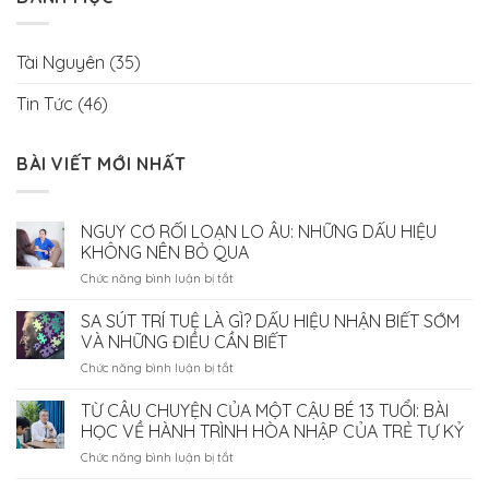
Tài Nguyên
(35)
Tin Tức
(46)
BÀI VIẾT MỚI NHẤT
NGUY CƠ RỐI LOẠN LO ÂU: NHỮNG DẤU HIỆU
KHÔNG NÊN BỎ QUA
ở
Chức năng bình luận bị tắt
NGUY
CƠ
SA SÚT TRÍ TUỆ LÀ GÌ? DẤU HIỆU NHẬN BIẾT SỚM
RỐI
VÀ NHỮNG ĐIỀU CẦN BIẾT
LOẠN
ở
Chức năng bình luận bị tắt
LO
SA
ÂU:
SÚT
TỪ CÂU CHUYỆN CỦA MỘT CẬU BÉ 13 TUỔI: BÀI
NHỮNG
TRÍ
DẤU
HỌC VỀ HÀNH TRÌNH HÒA NHẬP CỦA TRẺ TỰ KỶ
TUỆ
HIỆU
ở
Chức năng bình luận bị tắt
LÀ
KHÔNG
TỪ
GÌ?
NÊN