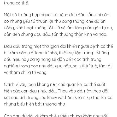
trong cơ thể.
Một số trường hợp người có bệnh đau đầu sẵn, chỉ cần
có những yếu tố thuận lợi như căng thẳng, chế độ ăn
uống, sinh hoạt không tốt… là sẽ làm tăng các gốc tự do,
dẫn đến chứng đau đầu, tổn thương thần kinh và não.
Đau đầu trong một thời gian dài khiến người bệnh có thể
bị trầm cảm, rối loạn trí nhớ, thiếu sự tập trung… Những
dấu hiệu này càng nặng sẽ dẫn đến các tình trạng
nghiêm trọng hơn như đột quỵ não, sa sút trí tuệ, tàn tật
và thậm chí là tử vong.
Chính vì vậy, bạn không nên chủ quan khi cơ thể xuất
hiện các cơn đau nhức đầu. Thay vào đó, nên theo dõi
sát sao tình trạng sức khỏe và thăm khám kịp thời khi có
những biểu hiện bất thường như:
Cơn đau dữ đội, đi kèm nhiều triệu chứng khác như sốt,