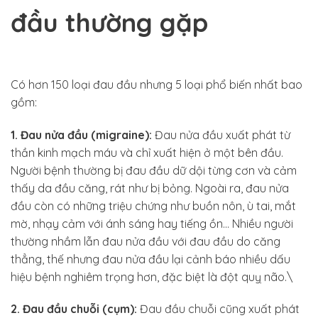
đầu thường gặp
Có hơn 150 loại đau đầu nhưng 5 loại phổ biến nhất bao
gồm:
1. Đau nửa đầu (migraine):
Đau nửa đầu xuất phát từ
thần kinh mạch máu và chỉ xuất hiện ở một bên đầu.
Người bệnh thường bị đau đầu dữ dội từng cơn và cảm
thấy da đầu căng, rát như bị bỏng. Ngoài ra, đau nửa
đầu còn có những triệu chứng như buồn nôn, ù tai, mắt
mờ, nhạy cảm với ánh sáng hay tiếng ồn… Nhiều người
thường nhầm lẫn đau nửa đầu với đau đầu do căng
thẳng, thế nhưng đau nửa đầu lại cảnh báo nhiều dấu
hiệu bệnh nghiêm trọng hơn, đặc biệt là đột quỵ não.\
2.
Đau đầu chuỗi (cụm):
Đau đầu chuỗi cũng xuất phát