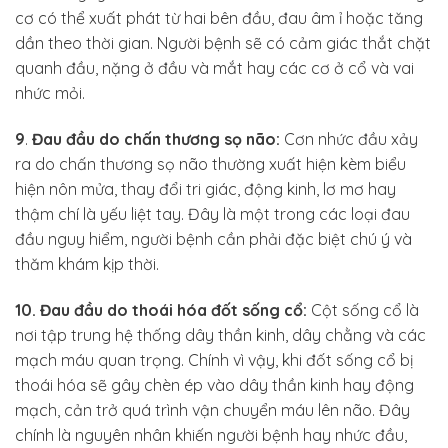
cơ có thể xuất phát từ hai bên đầu, đau âm ỉ hoặc tăng
dần theo thời gian. Người bệnh sẽ có cảm giác thắt chặt
quanh đầu, nặng ở đầu và mắt hay các cơ ở cổ và vai
nhức mỏi.
9
.
Đau đầu do chấn thương sọ não:
Cơn nhức đầu xảy
ra do chấn thương sọ não thường xuất hiện kèm biểu
hiện nôn mửa, thay đổi tri giác, động kinh, lơ mơ hay
thậm chí là yếu liệt tay. Đây là một trong các loại đau
đầu nguy hiểm, người bệnh cần phải đặc biệt chú ý và
thăm khám kịp thời.
10. Đau đầu do thoái hóa đốt sống cổ:
Cột sống cổ là
nơi tập trung hệ thống dây thần kinh, dây chằng và các
mạch máu quan trọng. Chính vì vậy, khi đốt sống cổ bị
thoái hóa sẽ gây chèn ép vào dây thần kinh hay động
mạch, cản trở quá trình vận chuyển máu lên não. Đây
chính là nguyên nhân khiến người bệnh hay nhức đầu,