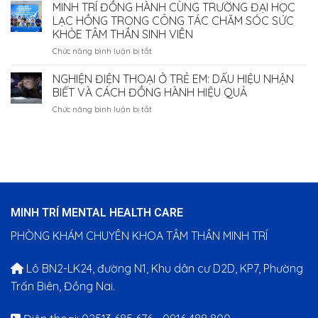
CÂU
MINH TRÍ ĐỒNG HÀNH CÙNG TRƯỜNG ĐẠI HỌC
DẤU
BỎ
CHUYỆN
HIỆU
LẠC HỒNG TRONG CÔNG TÁC CHĂM SÓC SỨC
QUA
CỦA
NHẬN
KHỎE TÂM THẦN SINH VIÊN
MỘT
BIẾT
ở
Chức năng bình luận bị tắt
CẬU
SỚM
MINH
BÉ
VÀ
TRÍ
13
NGHIỆN ĐIỆN THOẠI Ở TRẺ EM: DẤU HIỆU NHẬN
NHỮNG
ĐỒNG
TUỔI:
ĐIỀU
BIẾT VÀ CÁCH ĐỒNG HÀNH HIỆU QUẢ
HÀNH
BÀI
CẦN
ở
Chức năng bình luận bị tắt
CÙNG
HỌC
BIẾT
NGHIỆN
TRƯỜNG
VỀ
ĐIỆN
ĐẠI
HÀNH
THOẠI
HỌC
TRÌNH
Ở
LẠC
HÒA
TRẺ
HỒNG
NHẬP
EM:
TRONG
CỦA
DẤU
CÔNG
TRẺ
HIỆU
TÁC
TỰ
MINH TRÍ MENTAL HEALTH CARE
NHẬN
CHĂM
KỶ
BIẾT
SÓC
PHÒNG KHÁM CHUYÊN KHOA TÂM THẦN MINH TRÍ
VÀ
SỨC
CÁCH
KHỎE
ĐỒNG
Lô BN2-LK24, đường N1, Khu dân cư D2D, KP7, Phường
TÂM
HÀNH
THẦN
Trấn Biên, Đồng Nai.
HIỆU
SINH
QUẢ
VIÊN