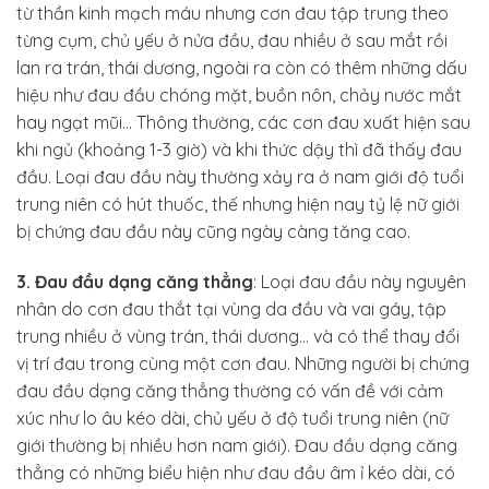
từ thần kinh mạch máu nhưng cơn đau tập trung theo
từng cụm, chủ yếu ở nửa đầu, đau nhiều ở sau mắt rồi
lan ra trán, thái dương, ngoài ra còn có thêm những dấu
hiệu như đau đầu chóng mặt, buồn nôn, chảy nước mắt
hay ngạt mũi… Thông thường, các cơn đau xuất hiện sau
khi ngủ (khoảng 1-3 giờ) và khi thức dậy thì đã thấy đau
đầu. Loại đau đầu này thường xảy ra ở nam giới độ tuổi
trung niên có hút thuốc, thế nhưng hiện nay tỷ lệ nữ giới
bị chứng đau đầu này cũng ngày càng tăng cao.
3.
Đau đầu dạng căng thẳng
: Loại đau đầu này nguyên
nhân do cơn đau thắt tại vùng da đầu và vai gáy, tập
trung nhiều ở vùng trán, thái dương… và có thể thay đổi
vị trí đau trong cùng một cơn đau. Những người bị chứng
đau đầu dạng căng thẳng thường có vấn đề với cảm
xúc như lo âu kéo dài, chủ yếu ở độ tuổi trung niên (nữ
giới thường bị nhiều hơn nam giới). Đau đầu dạng căng
thẳng có những biểu hiện như đau đầu âm ỉ kéo dài, có