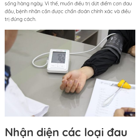
sống hàng ngày. Vì thế, muốn điều trị dứt điểm cơn đau
đầu, bệnh nhân cần được chẩn đoán chính xác và điều
trị đúng cách.
Nhận diện các loại đau