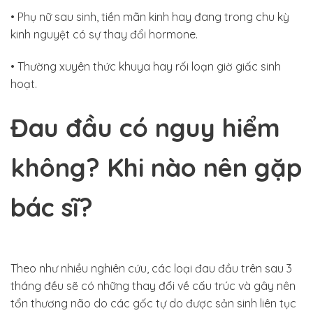
• Phụ nữ sau sinh, tiền mãn kinh hay đang trong chu kỳ
kinh nguyệt có sự thay đổi hormone.
• Thường xuyên thức khuya hay rối loạn giờ giấc sinh
hoạt.
Đau đầu có nguy hiểm
không? Khi nào nên gặp
bác sĩ?
Theo như nhiều nghiên cứu, các loại đau đầu trên sau 3
tháng đều sẽ có những thay đổi về cấu trúc và gây nên
tổn thương não do các gốc tự do được sản sinh liên tục