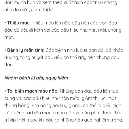
đầu mạnh hơn và kèm theo xuất hiện các triệu chứng
như đỏ mắt, giảm thị lực…
•
Thiếu máu:
Thiếu máu lên não gây nên các cơn đau
đầu dữ dội, đi kèm với các dấu hiệu như mệt mỏi, chóng
mặt…
•
Bệnh lý mãn tính:
Các bệnh như lupus ban đỏ, đái tháo
đường, tăng huyết áp… đều có thể gây nên chứng đau
đầu.
Nhóm bệnh lý gây nguy hiểm
•
Tai biến mạch máu não:
Những cơn đau đầu liên tục
cùng với các dấu hiệu như nôn mửa, giảm thị lực, mất
thăng bằng, khả năng nói suy giảm… có thể là biểu hiện
của bệnh tai biến mạch máu não và cần phải được điều
trị kịp thời trước khi xảy ra những hậu quả nghiêm trọng.