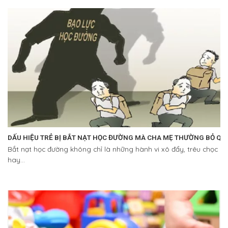
DẤU HIỆU TRẺ BỊ BẮT NẠT HỌC ĐƯỜNG MÀ CHA MẸ THƯỜNG BỎ QU
Bắt nạt học đường không chỉ là những hành vi xô đẩy, trêu chọc
hay...