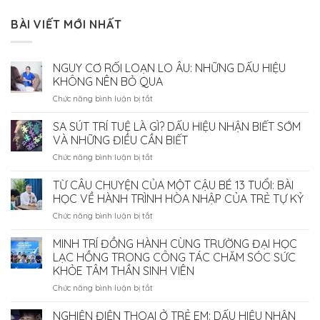
BÀI VIẾT MỚI NHẤT
NGUY CƠ RỐI LOẠN LO ÂU: NHỮNG DẤU HIỆU
KHÔNG NÊN BỎ QUA
ở
Chức năng bình luận bị tắt
NGUY
CƠ
SA SÚT TRÍ TUỆ LÀ GÌ? DẤU HIỆU NHẬN BIẾT SỚM
RỐI
VÀ NHỮNG ĐIỀU CẦN BIẾT
LOẠN
ở
Chức năng bình luận bị tắt
LO
SA
ÂU:
SÚT
TỪ CÂU CHUYỆN CỦA MỘT CẬU BÉ 13 TUỔI: BÀI
NHỮNG
TRÍ
DẤU
HỌC VỀ HÀNH TRÌNH HÒA NHẬP CỦA TRẺ TỰ KỶ
TUỆ
HIỆU
ở
Chức năng bình luận bị tắt
LÀ
KHÔNG
TỪ
GÌ?
NÊN
CÂU
MINH TRÍ ĐỒNG HÀNH CÙNG TRƯỜNG ĐẠI HỌC
DẤU
BỎ
CHUYỆN
HIỆU
LẠC HỒNG TRONG CÔNG TÁC CHĂM SÓC SỨC
QUA
CỦA
NHẬN
KHỎE TÂM THẦN SINH VIÊN
MỘT
BIẾT
ở
Chức năng bình luận bị tắt
CẬU
SỚM
MINH
BÉ
VÀ
TRÍ
13
NGHIỆN ĐIỆN THOẠI Ở TRẺ EM: DẤU HIỆU NHẬN
NHỮNG