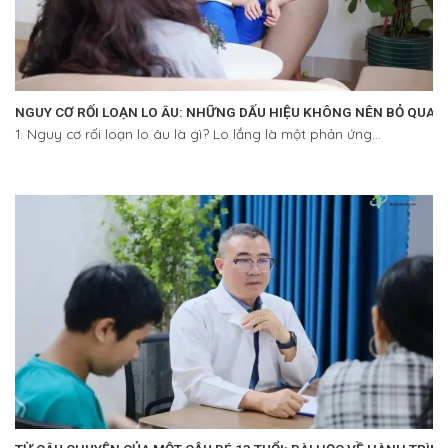
NGUY CƠ RỐI LOẠN LO ÂU: NHỮNG DẤU HIỆU KHÔNG NÊN BỎ QUA
1. Nguy cơ rối loạn lo âu là gì? Lo lắng là một phản ứng...