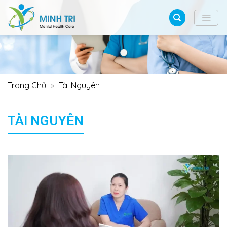
Bỏ
qua
nội
dung
Trang Chủ
»
Tài Nguyên
TÀI NGUYÊN