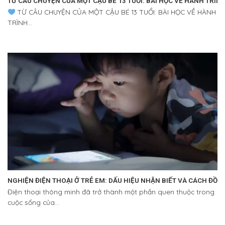
TỪ CÂU CHUYỆN CỦA MỘT CẬU BÉ 13 TUỔI: BÀI HỌC VỀ HÀNH TRÌN
TỪ CÂU CHUYỆN CỦA MỘT CẬU BÉ 13 TUỔI: BÀI HỌC VỀ HÀNH
TRÌNH...
NGHIỆN ĐIỆN THOẠI Ở TRẺ EM: DẤU HIỆU NHẬN BIẾT VÀ CÁCH ĐỒ
Điện thoại thông minh đã trở thành một phần quen thuộc trong
cuộc sống của...