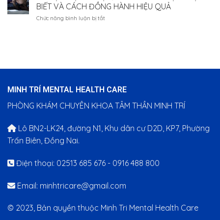
ĐỒNG
TUỔI:
ĐIỀU
BIẾT VÀ CÁCH ĐỒNG HÀNH HIỆU QUẢ
HÀNH
BÀI
CẦN
ở
Chức năng bình luận bị tắt
CÙNG
HỌC
BIẾT
NGHIỆN
TRƯỜNG
VỀ
ĐIỆN
ĐẠI
HÀNH
THOẠI
HỌC
TRÌNH
Ở
LẠC
HÒA
TRẺ
HỒNG
NHẬP
EM:
TRONG
CỦA
DẤU
CÔNG
TRẺ
HIỆU
TÁC
TỰ
MINH TRÍ MENTAL HEALTH CARE
NHẬN
CHĂM
KỶ
BIẾT
SÓC
PHÒNG KHÁM CHUYÊN KHOA TÂM THẦN MINH TRÍ
VÀ
SỨC
CÁCH
KHỎE
ĐỒNG
Lô BN2-LK24, đường N1, Khu dân cư D2D, KP7, Phường
TÂM
HÀNH
THẦN
Trấn Biên, Đồng Nai.
HIỆU
SINH
QUẢ
VIÊN
Điện thoại: 02513 685 676 - 0916 488 800
Email:
minhtricare@gmail.com
© 2023, Bản quyền thuộc Minh Tri Mental Health Care