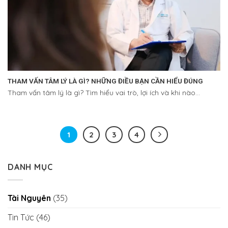
THAM VẤN TÂM LÝ LÀ GÌ? NHỮNG ĐIỀU BẠN CẦN HIỂU ĐÚNG
Tham vấn tâm lý là gì? Tìm hiểu vai trò, lợi ích và khi nào...
1
2
3
4
DANH MỤC
Tài Nguyên
(35)
Tin Tức
(46)