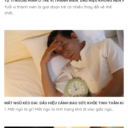
TỰ TI NGOẠI HÌNH Ở TRẺ VỊ THÀNH NIÊN: DẤU HIỆU KHÔNG NÊN X
Tuổi vị thành niên là giai đoạn trẻ có nhiều thay đổi về thể
chất,...
MẤT NGỦ KÉO DÀI: DẤU HIỆU CẢNH BÁO SỨC KHỎE TINH THẦN KH
1. Mất ngủ là gì? Mất ngủ là tình trạng khó đi vào giấc ngủ,...